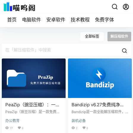
首页
电脑软件
安卓软件
技术教程
免费字体
全部标签
解压缩软件
PeaZip（豌豆压缩）：一款
Bandizip v6.27免费纯净
免费开源的跨平台文件解压
版，评分最高的解压缩软件
PeaZip（豌豆压缩）是一款免费开
Bandizip是一款全能解压缩软件，
缩利器
源的文件解压缩软件。不仅适用于W
因其优秀的多核高效率压缩被众多
办公教育
装机必备
indows、Linux和macOS多种平
用户所推荐，在微软应用商店更是
台，还支持7Z、ACE、ARC、BZ
收获了4.8的高评分。 软件介绍 Ban
17
0
2
0
2、CAB、GZ、ISO、PAQ、PEA、
dizip支持多种文件格式。可以压缩