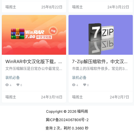
RAR、TAR、WIM、ZIP和ZIPX等2
成ZIP, 7Z(lzma2), ZIPX(xz), EXE(sf
喵阁主
25年8月22日
喵阁主
24年3月22日
00多种压缩格式及其变体。 与我们
x), TAR, TGZ, LZH(lh7), ISO(joliet),
熟悉的WinRaR、7-Zip压缩软件不
GZ, XZ等10余种格式，并且还支持
同，PeaZip除了支持分卷压缩、合
分卷压缩以及超过4GB的大文件压
并、文件加密等常规操作外，还提
缩，再配合Ban…
供了丰富的文件管理功能。用户…
WinRAR中文汉化版下载，
7-Zip解压缩软件，中文汉化
使用率最高的解压缩软件
绿色版下载及安装
文件压缩解压是日常办公中最常见
市面上的压缩软件很多，常见的360
的一种操作，支持此功能的软件也
zip、2345好压、快压、winzip、W
装机必备
装机必备
有很多，比如数字开头的2345好
inRAR、bandizip、7-Zip等，有些
压、360压缩，还有很多人推荐的B
有弹广告有些收费，但公认的是前
4
0
4
0
andiZip，以及我们之前介绍过的7-
三种尽量不要用，谁用谁知道，后
Zip，但如果说使用最广泛的还要数
几种各有优缺点，因人而异。下面
喵阁主
24年3月16日
喵阁主
24年2月7日
WinRAR。即使是在目前Windows1
主要介绍一下其中的7-Zip压缩软
1系统已经自带解压功能的情况下，
件。 软件介绍 7-Zip压缩早在1999
WinRAR的下载量和使用率依然居高
年就由俄罗斯的Igor Pavlov开发并
Copyright © 2026
喵呜阁
不下，可见这款软件的受欢迎程
开源，很多国内的压缩软件就是在
度。 软件介绍 WinRAR是一款集文
其基础上进行的二次开发。7-Zip
冀ICP备2024067806号-2
件压缩、加密、打包和数据…
的…
查询 2 次，耗时 0.3660 秒