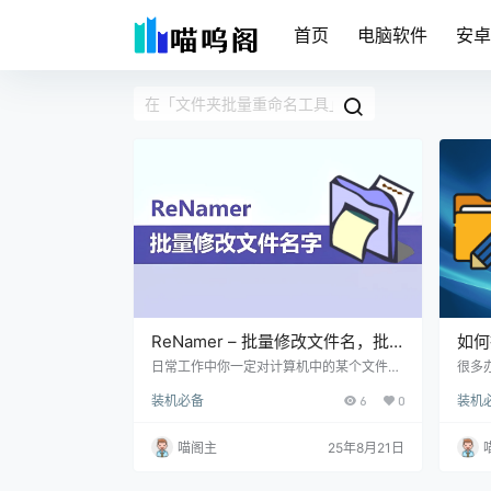
首页
电脑软件
安
ReNamer – 批量修改文件名，批
如何
量重命名神器
Fo
日常工作中你一定对计算机中的某个文件进
很多
行过重命名的操作吧，那如果有一堆文件需
新建
文件
装机必备
6
0
装机
要重命名你还会吗？尤其是喜欢拍照的同学
要创
应该都遇到过这种情况。因为相机里的照片
么办
一般都是以序号或者日期排列的，平时拍照
ers
喵阁主
25年8月21日
会一次性拍摄多张，导出的时候经常需要批
创建文
量修改文件名，这时候ReNamer就派上用
er是
场了！ 软件介绍 ReNamer是一款小巧简
的，