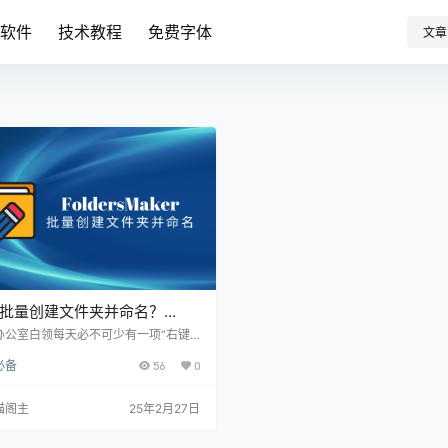
卓软件
技术教程
免费字体
文章
批量创建文件夹并命名？
ldersMaker一键快速创建多个
办公室白领每天必不可少有一项“右键-
-重命名”文件夹的工作，甚至有时候还
夹
必备
56
0
建多个，让人烦不胜烦，那么有没有什
法可以批量创建文件夹且命名呢？Fold
Maker就是这样一款免费、好用的批量
喵阁主
25年2月27日
件夹的神器。 软件介绍 FoldersMak
吾爱大佬@namejm在23年10月发布
历时两年打磨，软件可以一键快速创建