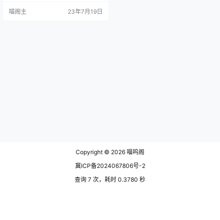
直免费，这放在现在满大街都要知
喵阁主
23年7月19日
识付费知识版权的时代也是很难能
可贵的。 格式工厂功能介绍 支持主
流格式转换：格式工厂几乎支持所
有的主流多媒体格式，包括MP4、A
VI、WMV、FLV等视频格式；MP
3、WMA、AAC等音频格式；JP
G、PNG、GIF等图…
Copyright © 2026
喵呜阁
冀ICP备2024067806号-2
查询 7 次，耗时 0.3780 秒