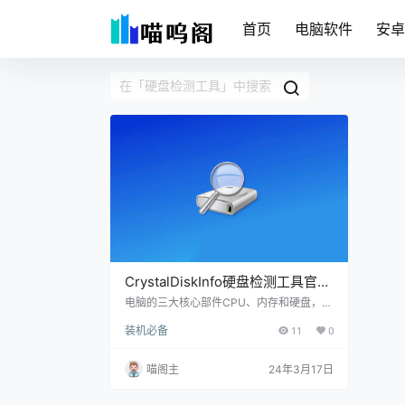
首页
电脑软件
安
CrystalDiskInfo硬盘检测工具官方
绿色版下载及使用方法
电脑的三大核心部件CPU、内存和硬盘，其
中硬盘存储着我们电脑上的所有数据，其他
装机必备
11
0
硬件坏了可以直接换新的，但硬盘如果坏了
可能很多年的心血也会付诸东流，所以硬件
的健康情况非常重要，今天我们就推荐一款
喵阁主
24年3月17日
电脑硬盘检测工具-CrystalDiskInfo！ 软件
介绍 CrystalDiskInfo通过读取硬盘的SMA
RT数据，提供丰富的硬盘信息。用户可以