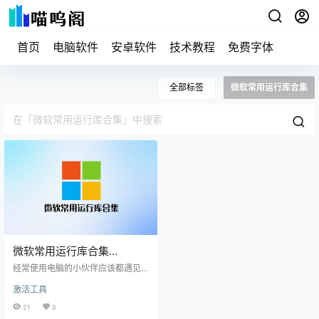
首页
电脑软件
安卓软件
技术教程
免费字体
全部标签
微软常用运行库合集
微软常用运行库合集
（32+64位）下载及安装教
经常使用电脑的小伙伴应该都遇见
程
过各种各样的问题，比如在安装某
激活工具
个软件的时候弹出“计算机中缺失某
某.dll”的提示，这其实是由于系统文
21
0
件损坏或者某些不规范的操作造成