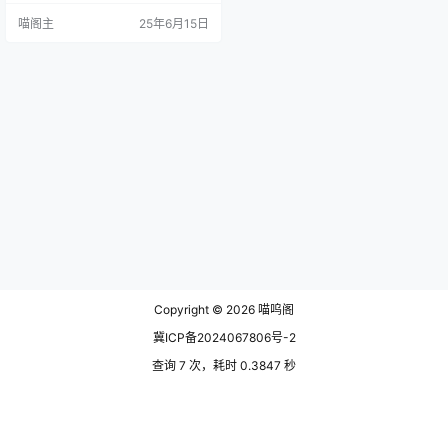
了dll文件的丢失，最简单的办法就
喵阁主
25年6月15日
是重新下载并替换缺失的dll文件，
然而并不是所有人都会操作，所以
就需要一款比较简单直接的工具。
软件介绍 微软常用运行库合集的原
作者是吾爱论坛的 roustar31，后面
由Dreamcas接手维护…
Copyright © 2026
喵呜阁
冀ICP备2024067806号-2
查询 7 次，耗时 0.3847 秒