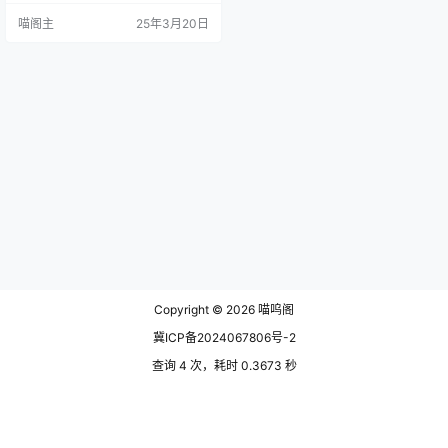
置了包括中文、英文在内的多种语
喵阁主
25年3月20日
言，可以满足识别不同文字的需
求。最关键的是操作流程清晰易
懂，即使是OCR初学者也可以轻松
入门。 Umi-OCR的主要功能有截图
OCR、批量OCR、PDF识别、二维
码识别等。 截图OCR：可以直接使
用U…
Copyright © 2026
喵呜阁
冀ICP备2024067806号-2
查询 4 次，耗时 0.3673 秒