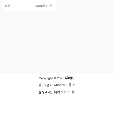
CS5于2010年发布，集成了图像编
喵阁主
24年6月20日
辑功能，包括但不限于色彩校正、
图层管理、智能对象使用以及强大
的滤镜效果，让每一位用户都能在
创作中实现无限可能。 软件安装 文
末下载解压，以管理员的身份运行
里面的Set-up.exe安装…
Copyright © 2026
喵呜阁
冀ICP备2024067806号-2
查询 4 次，耗时 0.4361 秒