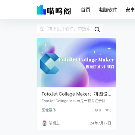
首页
电脑软件
安
FotoJet Collage Maker：拼图设
计软件，内置百种创意模板
FotoJet Collage Maker是一款专注于拼贴
设计的软件，它为用户提供了丰富的模板和
图像媒体
0
0
布局选项，无论是杂志封面风格、网格拼图
还是自由形式的创意组合，都能轻松实现。
其直观的界面让即使是初学者也能快速上
喵阁主
24年7月17日
手，再加上文字、图形、背景，调整色彩和
滤镜等图片编辑功能，让每一张拼贴都成为
独一无二的艺术品。 软件介绍 FotoJet Coll