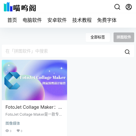
首页
电脑软件
安卓软件
技术教程
免费字体
全部标签
拼图软件
FotoJet Collage Maker：拼
图设计软件，内置百种创意
FotoJet Collage Maker是一款专注
模板
于拼贴设计的软件，它为用户提供
图像媒体
了丰富的模板和布局选项，无论是
杂志封面风格、网格拼图还是自由
0
0
形式的创意组合，都能轻松实现。