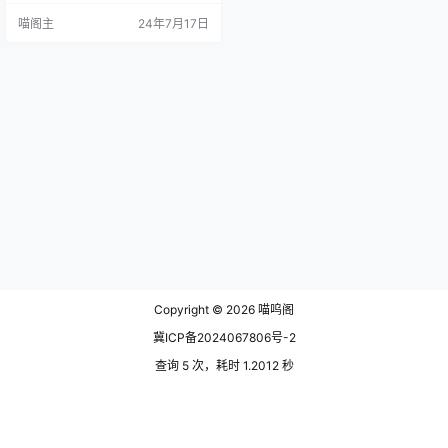
其直观的界面让即使是初学者也能
喵阁主
24年7月17日
快速上手，再加上文字、图形、背
景，调整色彩和滤镜等图片编辑功
能，让每一张拼贴都成为独一无二
的艺术品。 软件介绍 FotoJet Colla
ge Maker内置超过数百种预设照片
网格和拼贴模板，涵盖经…
Copyright © 2026
喵呜阁
冀ICP备2024067806号-2
查询 5 次，耗时 1.2012 秒