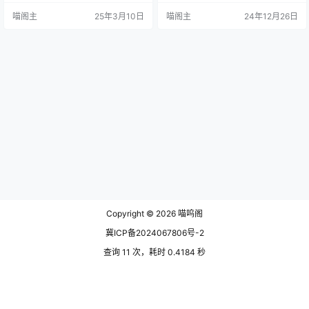
单，还可以将菜单一键美化成Win11
会默认将一些快捷功能添加到鼠标
喵阁主
25年3月10日
喵阁主
24年12月26日
的样式外观，看起来非常时尚。 软
右键里。 那么如何删除这些用不到
件介绍 Beeze-shell的体积非常小
的菜单呢？微软并没有提供直接的
巧，单文件不到2MB，不会占用系
右键菜单管理工具，想要要清理只
统过多资源。在运行后，用户只需
能找到相关的注册表才能删除，这
点击一下软件界面上的“全局注入…
对于大部分用户来说就比较难了。
下面我们介绍另一种借用第三方工
具的方法。 Context…
Copyright © 2026
喵呜阁
冀ICP备2024067806号-2
查询 11 次，耗时 0.4184 秒