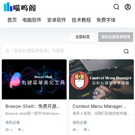
首页
电脑软件
安卓软件
技术教程
免费字体
全部标签
鼠标右键菜单管理
Breeze-Shell：免费开源的
Context Menu Manager：
Windows鼠标右键菜单美化
专为Windows用户设计的鼠
Breeze-shell是一款专为Windows
很多人发现，当我们安装的软件越
与增强工具
10和Windows 11设计的鼠标右键菜
标右键菜单管理工具
来越多之后，鼠标右键某个文件时
装机必备
装机必备
单美化与增强工具，与我们之前介
就会出现很多多余的菜单，尤其是
绍的Context Menu Manager不
安装了解压缩软件、网盘以及WPS
16
0
6
0
同，它除了可以管理和简化右键菜
Office后。这是由于这些软件安装时