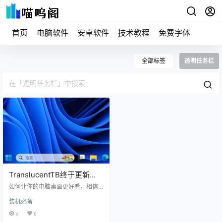
首页
电脑软件
安卓软件
技术教程
免费字体
全部标签
透明任务栏
TranslucentTB终于更新
了，支持Win10/11透明任务
如何让你的电脑桌面更好看，相信
栏设置
大部分都会选择隐藏Windows底部
装机必备
的任务栏，TranslucentTB就是其中
这样一款工具。其本身只需要几M内
6
0
存，几乎不占用CPU的特性，让很