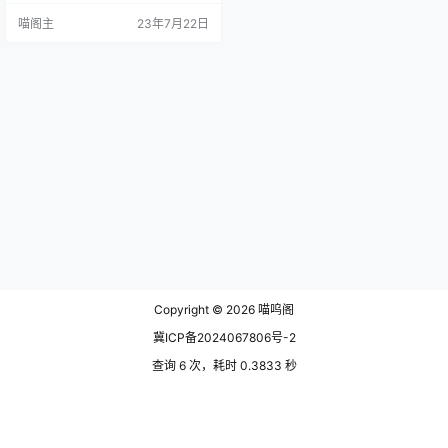
多用户爱不释手。 唯一的缺点就是
喵阁主
23年7月22日
更新慢，在win10系统中，十分完
美，一到了win11，由于适配不好总
是出现各种各样的问题，再加上前
段时间win11更新，很多任务栏透明
软件集体失效。不过好在Transluce
ntTB时隔半年终…
Copyright © 2026
喵呜阁
冀ICP备2024067806号-2
查询 6 次，耗时 0.3833 秒