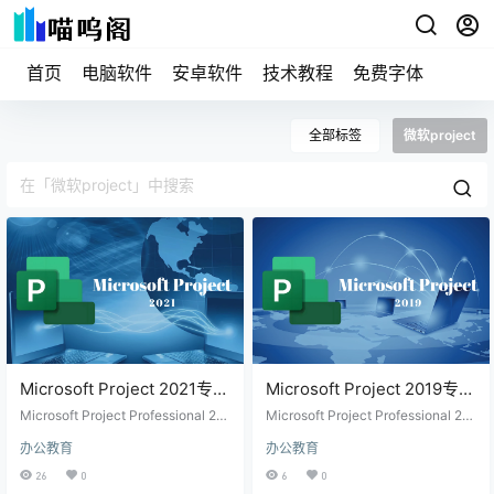
首页
电脑软件
安卓软件
技术教程
免费字体
全部标签
微软project
Microsoft Project 2021专业
Microsoft Project 2019专业
版下载及安装激活方法
版下载及安装教程，附永久
Microsoft Project Professional 20
Microsoft Project Professional 20
21作为Microsoft Project系列的最
激活工具
19是微软公司开发的一款专业的项
办公教育
办公教育
新版本，不仅继承了前几代产品的
目管理软件，提供了丰富的模板和
优秀特性，还在功能和用户体验上
工具，能帮助项目经理或项目团队
26
0
6
0
进行了显著提升。兼容Windows 10
轻松规划、执行和监控项目。 相比