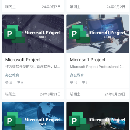
及更高版本的操作系统，支持项目
于其他Microsoft Project版本，从2
喵阁主
24年9月7日
喵阁主
24年9月2日
经理和团队在复杂多变的项目环境
019开始软件只能安装在Windows1
中高效工作。 Project 2021新增的
0以上的操作系统中了。但相应的性
高级文档管理和绘图工具，使得用
能也提升了不少，不再出现崩溃或
户创建项目规划和定制过程更加直
卡顿的现象，使用起来更加流畅。
观和便捷，可以轻松设…
新增了智能自动化功能，可以自…
Microsoft Project
Microsoft Project
Professional 2016下载及安
Professional 2013下载、安
作为微软开发的项目管理软件，Mic
Microsoft Project Professional 20
装（附激活教程）
rosoft Project Professional 2016凭
装与激活全攻略
13是一款集时间、资源、成本计划
办公教育
办公教育
借其直观的界面和丰富的功能，成
与控制等功能于一体的专业项目管
为了项目经理们不可或缺的工具。
理软件。它属于微软Office系列中的
23
0
10
0
它不仅能够帮助用户快速创建项目
一员，设计风格上也基本保持一
计划，还能通过内置的多种视图和
致，简洁美观，易于使用。更重要
喵阁主
24年8月31日
喵阁主
24年8月29日
报表，实时监控项目进度，优化资
的是提供了丰富的功能与设置，可
源配置，从而确保项目能够按时完
以帮助项目经理有效地规划、管理
成并达到预定目标。 Project 2016
和跟踪项目进度。 Microsoft Projec
相比较Project 2013除了功能和体
t 2013相比较上一个版本Microsoft
验上的优化并没有太大变化，唯一
Project 2…
值得…