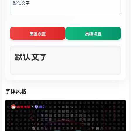
大小 (8px-100px)
重置设置
高级设置
30
px
默认文字
字重 (100-900)
400
行距 (0.5-3.0)
1.5
字体风格
字距 (-5px-20px)
1
px