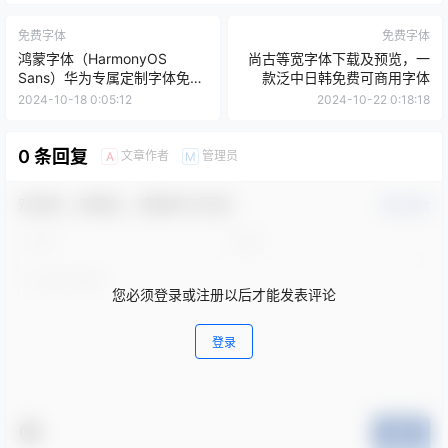
免费字体
免费字体
鸿蒙字体（HarmonyOS
尚古等宽字体下载及预览，一
Sans）华为专属定制字体免费
款泛中日韩免费可商用字体
商用下载
2024-10-18 0:05:12
2024-10-22 0:18:18
0 条回复
文章作者
管理员
A
M
欢迎您，新朋友，感谢参与互动！
确认修改
您必须登录或注册以后才能发表评论
登录
提交