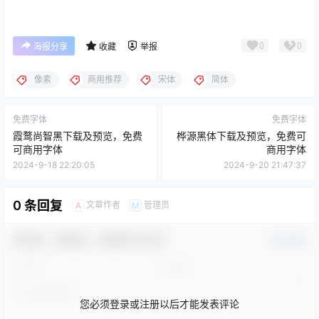
0
0
海报分享
收藏
举报
像素
商用推荐
宋体
简体
免费字体
免费字体
霞鹜尚智黑下载及预览，免费
桦源黑体下载及预览，免费可
可商用字体
商用字体
2024-9-18 22:20:05
2024-9-20 21:47:37
0 条回复
文章作者
管理员
A
M
欢迎您，新朋友，感谢参与互动！
确认修改
您必须登录或注册以后才能发表评论