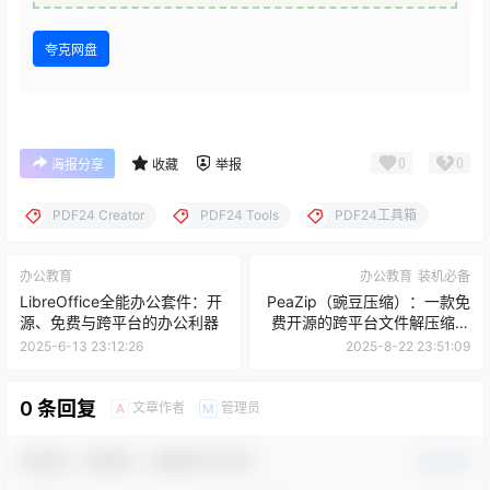
夸克网盘
0
0
海报分享
收藏
举报
PDF24 Creator
PDF24 Tools
PDF24工具箱
办公教育
办公教育
装机必备
LibreOffice全能办公套件：开
PeaZip（豌豆压缩）：一款免
源、免费与跨平台的办公利器
费开源的跨平台文件解压缩利
器
2025-6-13 23:12:26
2025-8-22 23:51:09
0 条回复
文章作者
管理员
A
M
欢迎您，新朋友，感谢参与互动！
确认修改